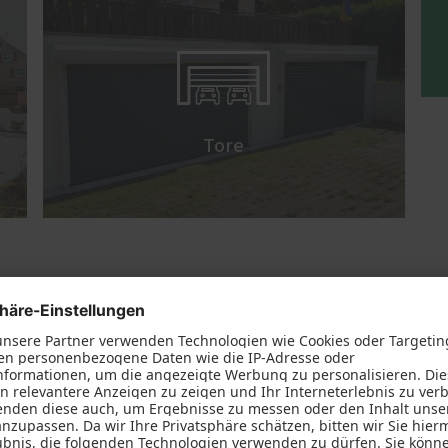

Tore
r Arbeit rund um Fenster, Haustüren, Tore und weitere Lösung
e zahlreichen Möglichkeiten, Ihr Zuhause komfortabler und ei