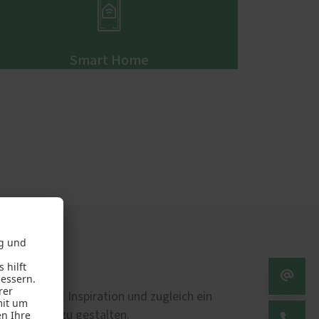

Smart Home
en. Sie sind Inspiration und zugleich ein
nzigartiger zu gestalten.