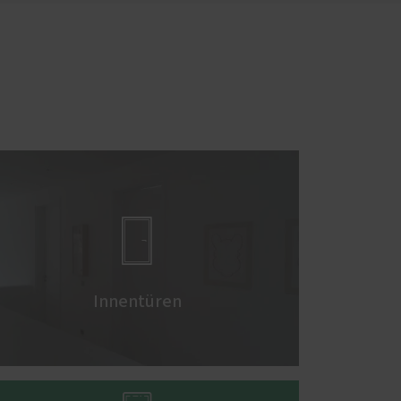

Innentüren