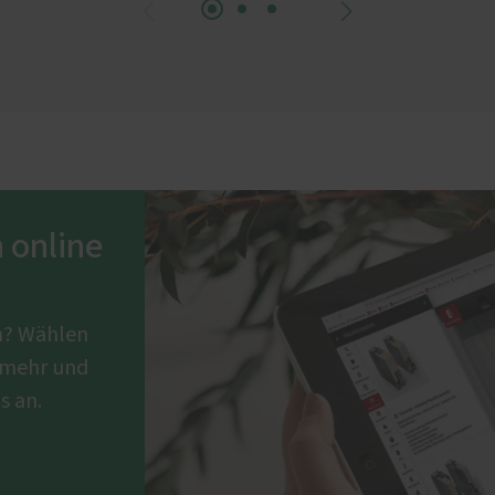
 online
en? Wählen
d mehr und
s an.