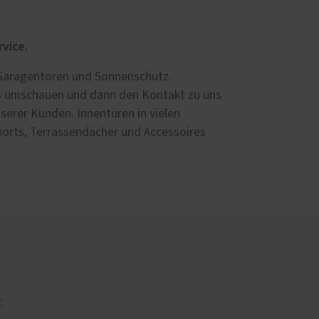
Fensterläden
Antriebstechnik und Smart Home
rvice.
Garagentor-Antrieb
aragen­toren und Son­nen­schutz.
Einfahrtstor-Antrieb
was umschauen und dann den Kontakt zu uns
Motore für Rollläden und
Markisen
erer Kunden. Innen­türen in vielen
orts, Terrassendächer und Ac­ces­soires
Steuerungen und Smart Home
: