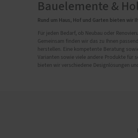
Bau­elemente & Hol
Garagentore
Garten
Rund um Haus, Hof und Garten bieten wir I
Deckenlauftore
Staur
Für jeden Bedarf, ob Neubau oder Renovierun
Schwingtore
Carpo
Gemeinsam finden wir das zu Ihnen pas­sen­
Sektionaltore
Sicht
herstellen. Eine kompetente Beratung sowie 
Seiten-Sektionaltore
Terra
Varianten sowie viele andere Pro­dukte für 
Garagen-Nebentüren
Zäune
bieten wir verschiedene Designlösungen und h
Drehflügeltore
Rundum-Tore
Industrietore