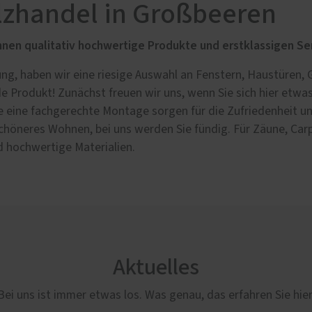
z­handel in Großbeeren
welt
Innentüren
hnen qualitativ hochwertige Produkte und erstklassigen Se
aumsysteme
Zimmertüren
g, haben wir eine riesige Auswahl an Fenstern, Haustüren, G
rt
Lofttüren
de Produkt! Zunächst freuen wir uns, wenn Sie sich hier et
schutz
eine fachgerechte Mon­tage sorgen für die Zufriedenheit uns
ssen
schöneres Wohnen, bei uns werden Sie fün­dig. Für Zäune, Carp
och­wertige Mat­eri­al­ien.
Aktuelles
Bei uns ist immer etwas los. Was genau, das erfahren Sie hier